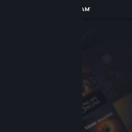
Iniciar sesión
Tienda
Comunidad
Acerca de
Soporte
Cambiar idioma
Descargar Steam Mobile
Ver versión clásica