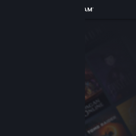
Iniciar sesión
Tienda
Comunidad
Acerca de
Soporte
Cambiar idioma
Descargar Steam Mobile
Ver versión clásica