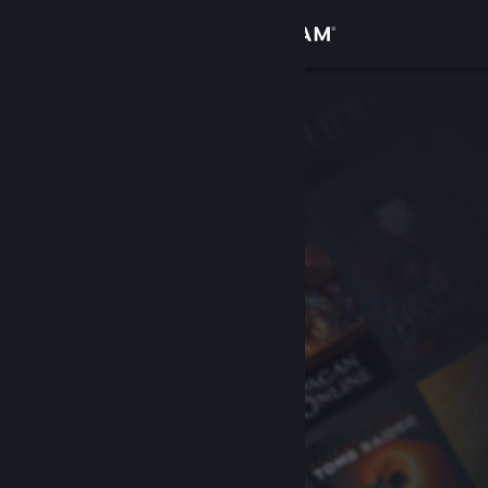
Iniciar sesión
Tienda
Comunidad
Acerca de
Soporte
Cambiar idioma
Descargar Steam Mobile
Ver versión clásica