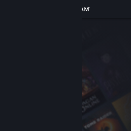
Iniciar sesión
Tienda
Comunidad
Acerca de
Soporte
Cambiar idioma
Descargar Steam Mobile
Ver versión clásica