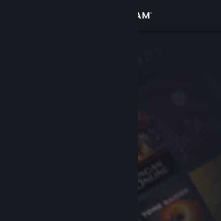
Iniciar sesión
Tienda
Comunidad
Acerca de
Soporte
Cambiar idioma
Descargar Steam Mobile
Ver versión clásica