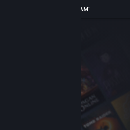
Iniciar sesión
Tienda
Comunidad
Acerca de
Soporte
Cambiar idioma
Descargar Steam Mobile
Ver versión clásica