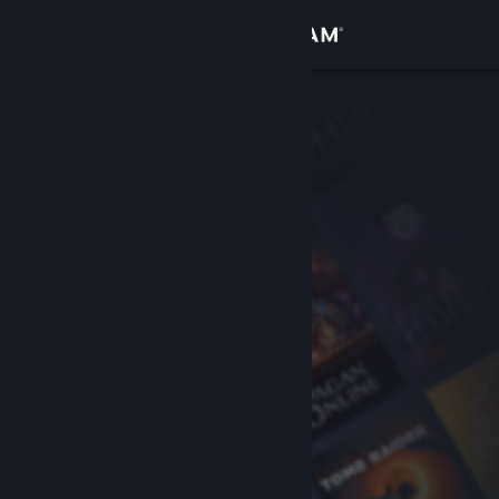
Iniciar sesión
Tienda
Comunidad
Acerca de
Soporte
Cambiar idioma
Descargar Steam Mobile
Ver versión clásica