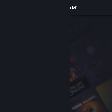
Iniciar sesión
Tienda
Comunidad
Acerca de
Soporte
Cambiar idioma
Descargar Steam Mobile
Ver versión clásica