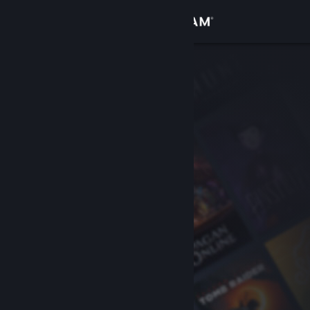
Iniciar sesión
Tienda
Comunidad
Acerca de
Soporte
Cambiar idioma
Descargar Steam Mobile
Ver versión clásica