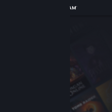
Iniciar sesión
Tienda
Comunidad
Acerca de
Soporte
Cambiar idioma
Descargar Steam Mobile
Ver versión clásica