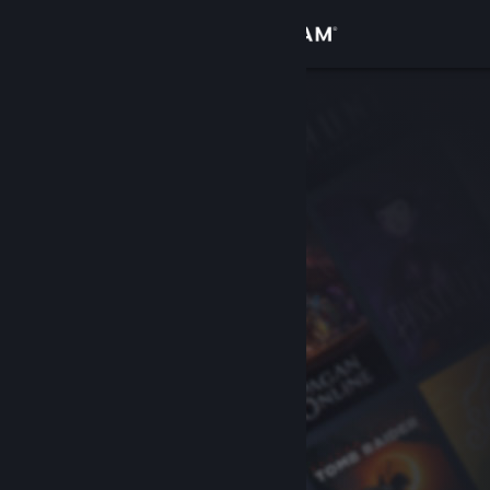
Iniciar sesión
Tienda
Comunidad
Acerca de
Soporte
Cambiar idioma
Descargar Steam Mobile
Ver versión clásica