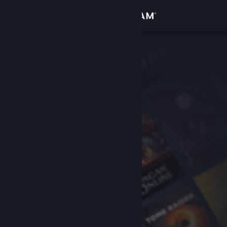
Iniciar sesión
Tienda
Comunidad
Acerca de
Soporte
Cambiar idioma
Descargar Steam Mobile
Ver versión clásica