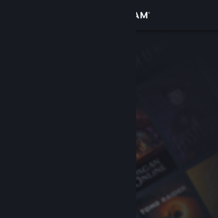
Iniciar sesión
Tienda
Comunidad
Acerca de
Soporte
Cambiar idioma
Descargar Steam Mobile
Ver versión clásica