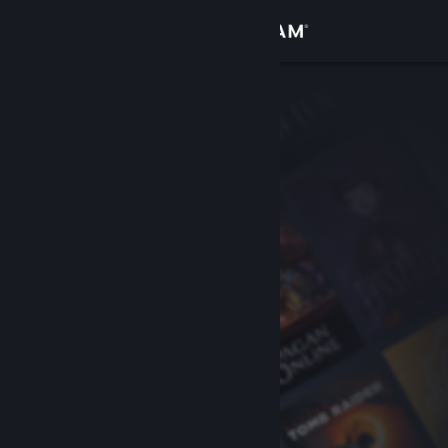
Iniciar sesión
Tienda
Comunidad
Acerca de
Soporte
Cambiar idioma
Descargar Steam Mobile
Ver versión clásica