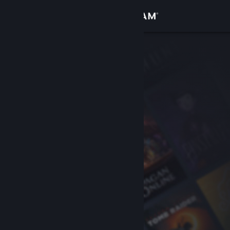
Iniciar sesión
Tienda
Comunidad
Acerca de
Soporte
Cambiar idioma
Descargar Steam Mobile
Ver versión clásica