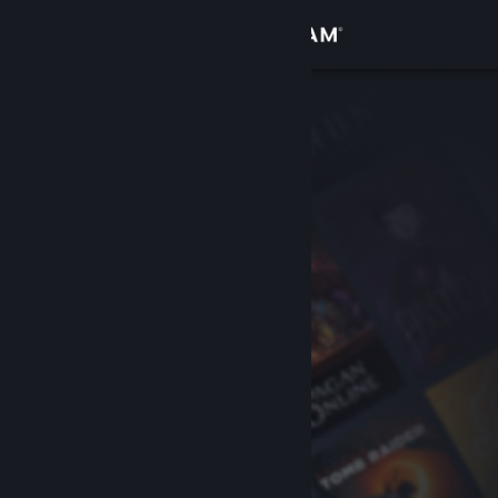
Iniciar sesión
Tienda
Comunidad
Acerca de
Soporte
Cambiar idioma
Descargar Steam Mobile
Ver versión clásica