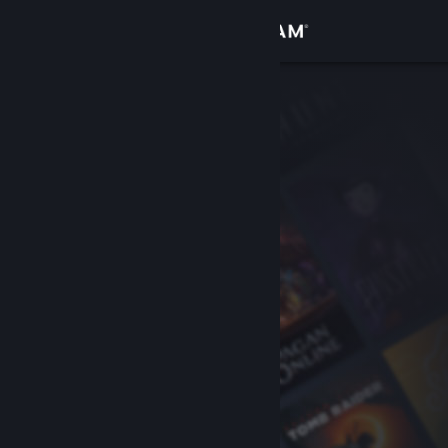
Iniciar sesión
Tienda
Comunidad
Acerca de
Soporte
Cambiar idioma
Descargar Steam Mobile
Ver versión clásica