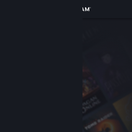
Iniciar sesión
Tienda
Comunidad
Acerca de
Soporte
Cambiar idioma
Descargar Steam Mobile
Ver versión clásica