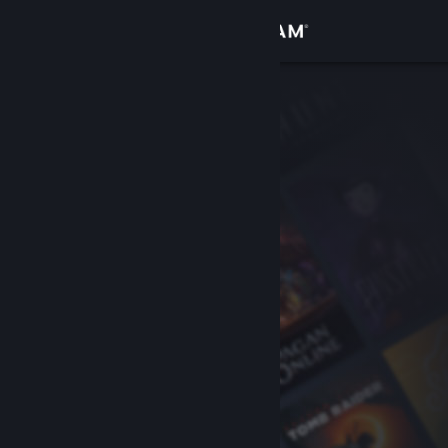
Iniciar sesión
Tienda
Comunidad
Acerca de
Soporte
Cambiar idioma
Descargar Steam Mobile
Ver versión clásica