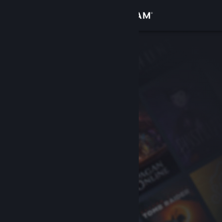
Iniciar sesión
Tienda
Comunidad
Acerca de
Soporte
Cambiar idioma
Descargar Steam Mobile
Ver versión clásica