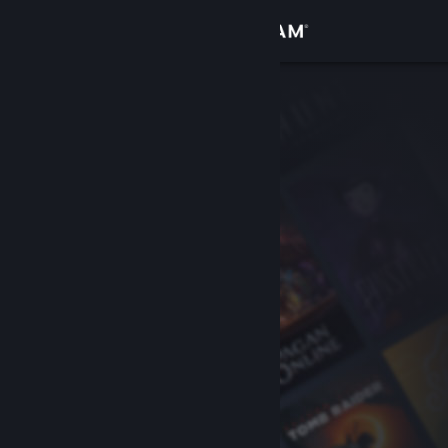
Iniciar sesión
Tienda
Comunidad
Acerca de
Soporte
Cambiar idioma
Descargar Steam Mobile
Ver versión clásica