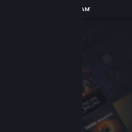
Iniciar sesión
Tienda
Comunidad
Acerca de
Soporte
Cambiar idioma
Descargar Steam Mobile
Ver versión clásica