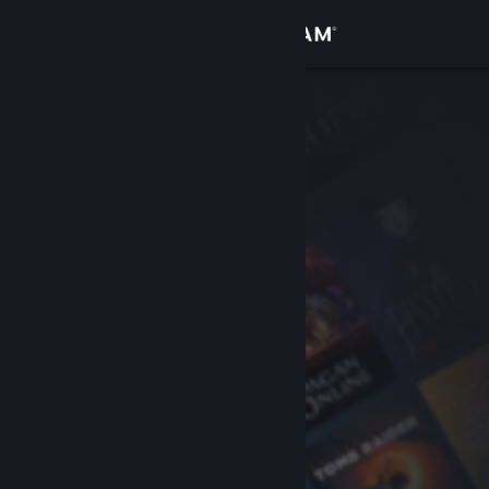
Iniciar sesión
Tienda
Comunidad
Acerca de
Soporte
Cambiar idioma
Descargar Steam Mobile
Ver versión clásica