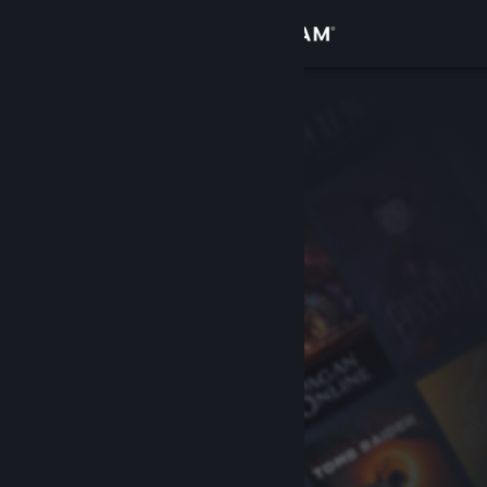
Iniciar sesión
Tienda
Comunidad
Acerca de
Soporte
Cambiar idioma
Descargar Steam Mobile
Ver versión clásica