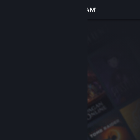
Iniciar sesión
Tienda
Comunidad
Acerca de
Soporte
Cambiar idioma
Descargar Steam Mobile
Ver versión clásica