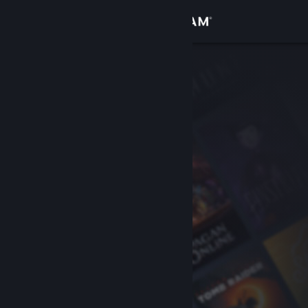
Iniciar sesión
Tienda
Comunidad
Acerca de
Soporte
Cambiar idioma
Descargar Steam Mobile
Ver versión clásica