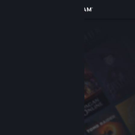
Iniciar sesión
Tienda
Comunidad
Acerca de
Soporte
Cambiar idioma
Descargar Steam Mobile
Ver versión clásica