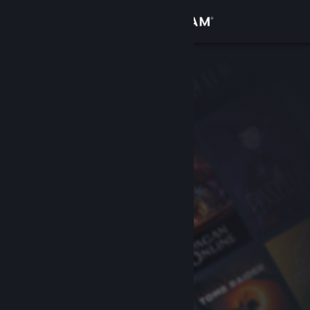
Iniciar sesión
Tienda
Comunidad
Acerca de
Soporte
Cambiar idioma
Descargar Steam Mobile
Ver versión clásica