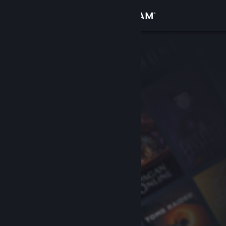
Iniciar sesión
Tienda
Comunidad
Acerca de
Soporte
Cambiar idioma
Descargar Steam Mobile
Ver versión clásica