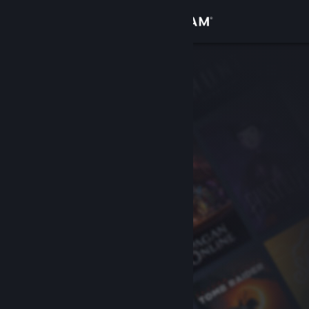
Iniciar sesión
Tienda
Comunidad
Acerca de
Soporte
Cambiar idioma
Descargar Steam Mobile
Ver versión clásica