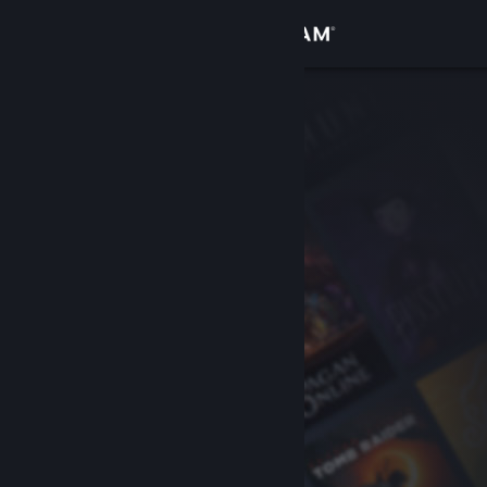
Iniciar sesión
Tienda
Comunidad
Acerca de
Soporte
Cambiar idioma
Descargar Steam Mobile
Ver versión clásica