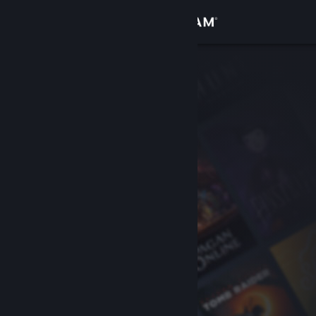
Iniciar sesión
Tienda
Comunidad
Acerca de
Soporte
Cambiar idioma
Descargar Steam Mobile
Ver versión clásica