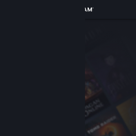
Iniciar sesión
Tienda
Comunidad
Acerca de
Soporte
Cambiar idioma
Descargar Steam Mobile
Ver versión clásica