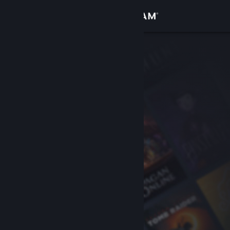
Iniciar sesión
Tienda
Comunidad
Acerca de
Soporte
Cambiar idioma
Descargar Steam Mobile
Ver versión clásica