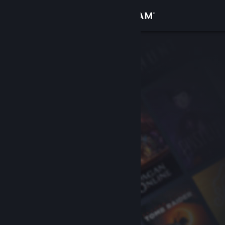
Iniciar sesión
Tienda
Comunidad
Acerca de
Soporte
Cambiar idioma
Descargar Steam Mobile
Ver versión clásica