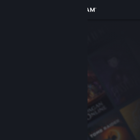
Iniciar sesión
Tienda
Comunidad
Acerca de
Soporte
Cambiar idioma
Descargar Steam Mobile
Ver versión clásica