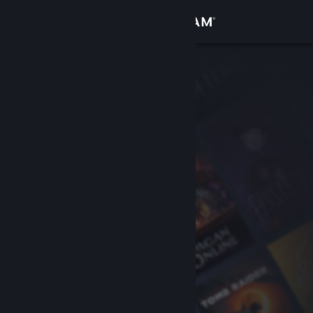
Iniciar sesión
Tienda
Comunidad
Acerca de
Soporte
Cambiar idioma
Descargar Steam Mobile
Ver versión clásica