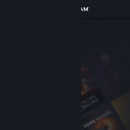
Iniciar sesión
Tienda
Comunidad
Acerca de
Soporte
Cambiar idioma
Descargar Steam Mobile
Ver versión clásica