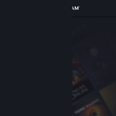
Iniciar sesión
Tienda
Comunidad
Acerca de
Soporte
Cambiar idioma
Descargar Steam Mobile
Ver versión clásica