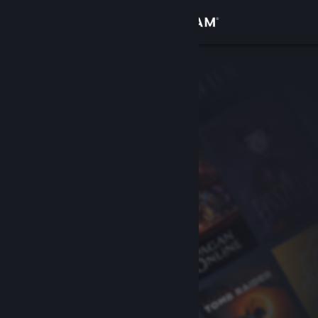
Iniciar sesión
Tienda
Comunidad
Acerca de
Soporte
Cambiar idioma
Descargar Steam Mobile
Ver versión clásica