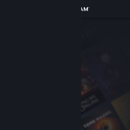
Iniciar sesión
Tienda
Comunidad
Acerca de
Soporte
Cambiar idioma
Descargar Steam Mobile
Ver versión clásica