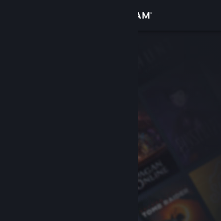
Iniciar sesión
Tienda
Comunidad
Acerca de
Soporte
Cambiar idioma
Descargar Steam Mobile
Ver versión clásica