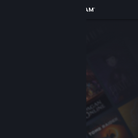
Iniciar sesión
Tienda
Comunidad
Acerca de
Soporte
Cambiar idioma
Descargar Steam Mobile
Ver versión clásica