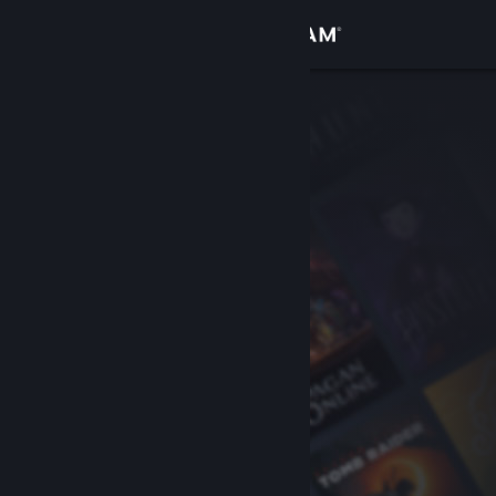
Iniciar sesión
Tienda
Comunidad
Acerca de
Soporte
Cambiar idioma
Descargar Steam Mobile
Ver versión clásica