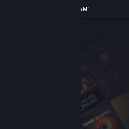
Iniciar sesión
Tienda
Comunidad
Acerca de
Soporte
Cambiar idioma
Descargar Steam Mobile
Ver versión clásica