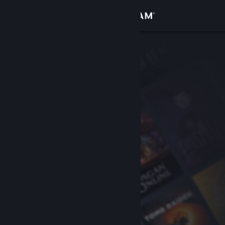
Iniciar sesión
Tienda
Comunidad
Acerca de
Soporte
Cambiar idioma
Descargar Steam Mobile
Ver versión clásica