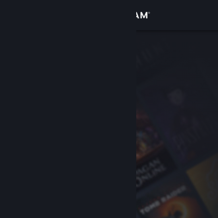
Iniciar sesión
Tienda
Comunidad
Acerca de
Soporte
Cambiar idioma
Descargar Steam Mobile
Ver versión clásica