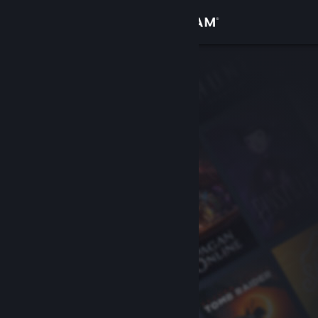
Iniciar sesión
Tienda
Comunidad
Acerca de
Soporte
Cambiar idioma
Descargar Steam Mobile
Ver versión clásica