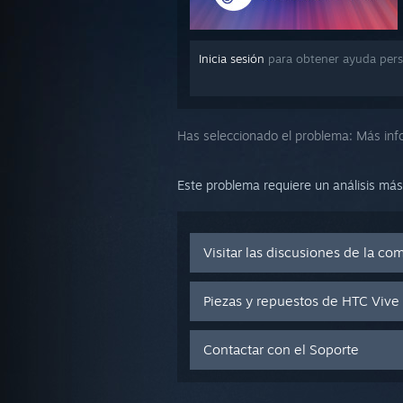
Inicia sesión
para obtener ayuda pers
Has seleccionado el problema:
Más inf
Este problema requiere un análisis más
Visitar las discusiones de la c
Piezas y repuestos de HTC Vive
Contactar con el Soporte