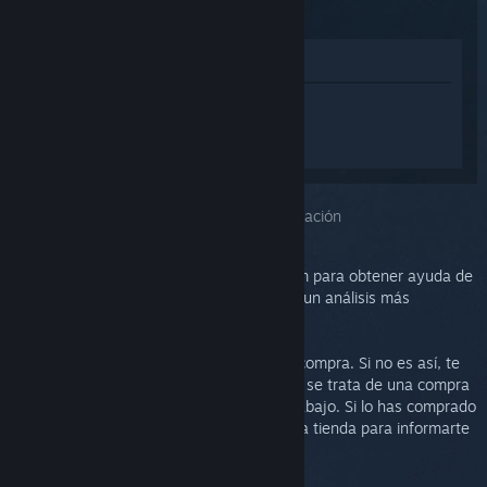
(2015)
Ver en la tienda
Inicia sesión
para obtener ayuda
personalizada con Steam Controller
(2015).
Has seleccionado el problema:
Más información
Puedes consultar las discusiones de Steam para obtener ayuda de
la comunidad o informar de un error. Para un análisis más
profundo, crea un ticket de soporte.
Queremos que estés satisfecho/a con tu compra. Si no es así, te
invitamos a devolverla sin coste alguno. Si se trata de una compra
de Steam, puedes solicitar un reembolso abajo. Si lo has comprado
en otro comercio, ponte en contacto con la tienda para informarte
sobre el proceso de devolución.